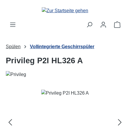
Zum Hauptinhalt springen
Ware
Spülen
Vollintegrierte Geschirrspüler
Privileg P2I HL326 A
Bildergalerie überspringen