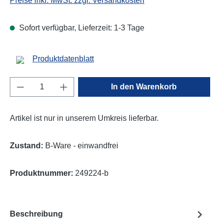
Preise inkl. MwSt. zzgl. Versandkosten
Sofort verfügbar, Lieferzeit: 1-3 Tage
Produktdatenblatt
Produkt Anzahl: Gib den gewünschten Wert e
In den Warenkorb
Artikel ist nur in unserem Umkreis lieferbar.
Zustand:
B-Ware - einwandfrei
Produktnummer:
249224-b
Beschreibung