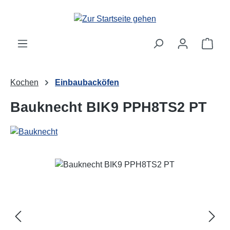
Zum Hauptinhalt springen
Ware
Kochen
Einbaubacköfen
Bauknecht BIK9 PPH8TS2 PT
Bildergalerie überspringen