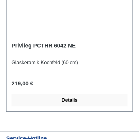
Privileg PCTHR 6042 NE
Glaskeramik-Kochfeld (60 cm)
Regulärer Preis:
219,00 €
Details
Service-Hotline