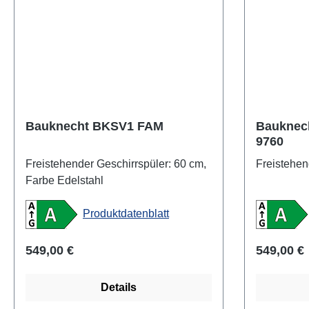
Bauknecht BKSV1 FAM
Bauknec
9760
Freistehender Geschirrspüler: 60 cm,
Freistehen
Farbe Edelstahl
Produktdatenblatt
Regulärer Preis:
Regulärer
549,00 €
549,00 €
Details