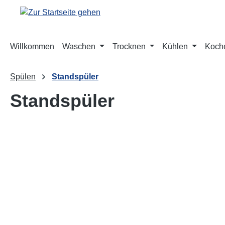
m Hauptinhalt springen
Zur Suche springen
Zur Hauptnavigation springen
Willkommen
Waschen
Trocknen
Kühlen
Koch
Spülen
Standspüler
Standspüler