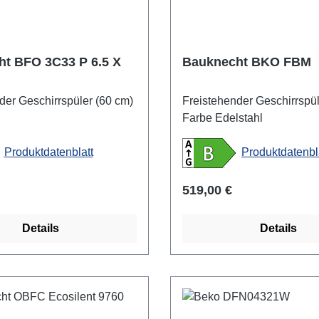
t BFO 3C33 P 6.5 X
Bauknecht BKO FBM
der Geschirrspüler (60 cm)
Freistehender Geschirrspül
Farbe Edelstahl
Produktdatenblatt
Produktdatenbl
 Preis:
Regulärer Preis:
519,00 €
Details
Details