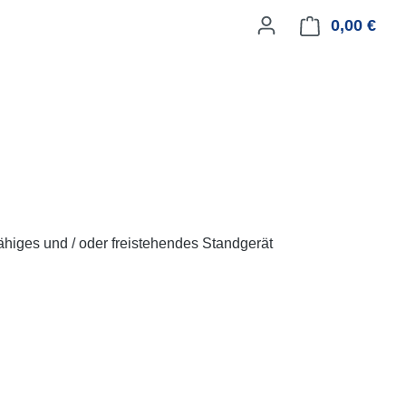
0,00 €
Ware
ähiges und / oder freistehendes Standgerät