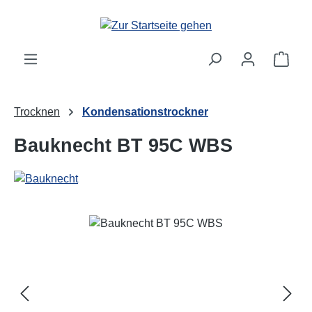
Zum Hauptinhalt springen
Ware
Trocknen
Kondensationstrockner
Bauknecht BT 95C WBS
Bildergalerie überspringen