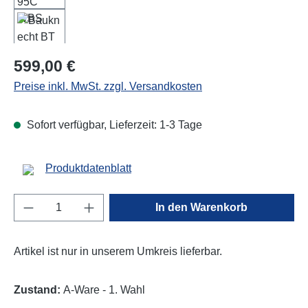
Regulärer Preis:
599,00 €
Preise inkl. MwSt. zzgl. Versandkosten
Sofort verfügbar, Lieferzeit: 1-3 Tage
Produktdatenblatt
Produkt Anzahl: Gib den gewünschten Wert e
In den Warenkorb
Artikel ist nur in unserem Umkreis lieferbar.
Zustand:
A-Ware - 1. Wahl