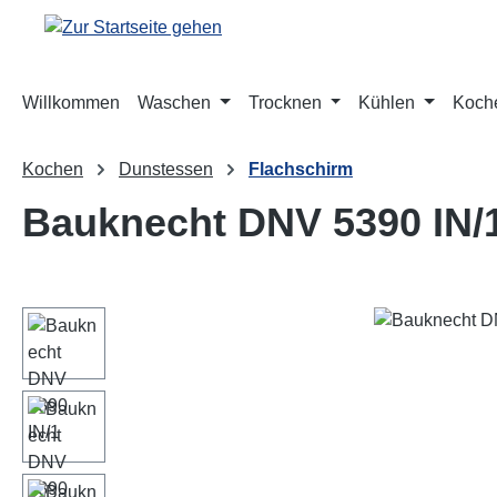
m Hauptinhalt springen
Zur Suche springen
Zur Hauptnavigation springen
Willkommen
Waschen
Trocknen
Kühlen
Koch
Kochen
Dunstessen
Flachschirm
Bauknecht DNV 5390 IN/
Bildergalerie überspringen