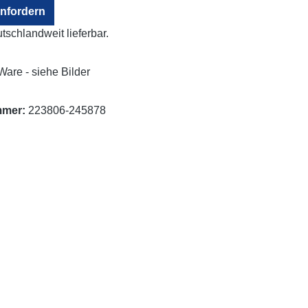
nfordern
eutschlandweit lieferbar.
Ware - siehe Bilder
mmer:
223806-245878