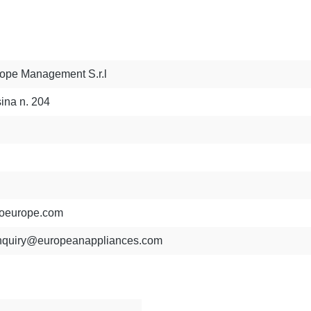
ope Management S.r.l
ina n. 204
oeurope.com
nquiry@europeanappliances.com