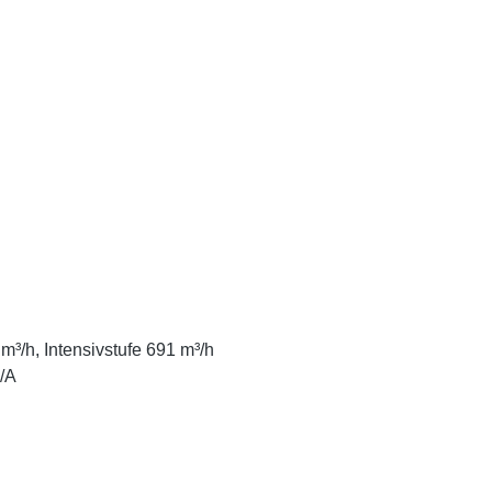
m³/h, Intensivstufe 691 m³/h
B/A