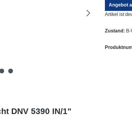
Angebot a
Artikel ist d
Zustand:
B-
Produktnu
ht DNV 5390 IN/1"