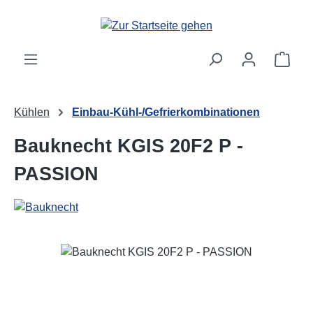
Zum Hauptinhalt springen
Ware
Kühlen
Einbau-Kühl-/Gefrierkombinationen
Bauknecht KGIS 20F2 P -
PASSION
Bildergalerie überspringen