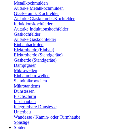
Metallkochmulden
Autarke Metallkochmulden
Glaskeramik-Kochfelder
Autarke Glaskeramik-Kochfelder
Induktionskochfelder
Autarke Induktionskochfelder
Gaskochfelder
Autarke Gaskochfelder
Einbaubacköfen
Elektroherde (Einbau)
Elektroherde (Standgeräte)
Gasherde (Standgeräte)
Dampfgarer
Mikrowellen
Einbaumikrowellen
Standmikrowellen
Mikrotandems
Dunstessen
Flachschirm
Inselhauben
Integrierbare Dunstesse
Unterbau
Wandesse / Kamin- oder Turmhaube
Sonstige
Spülen