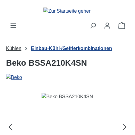
Zum Hauptinhalt springen
Ware
Kühlen
Einbau-Kühl-/Gefrierkombinationen
Beko BSSA210K4SN
Bildergalerie überspringen