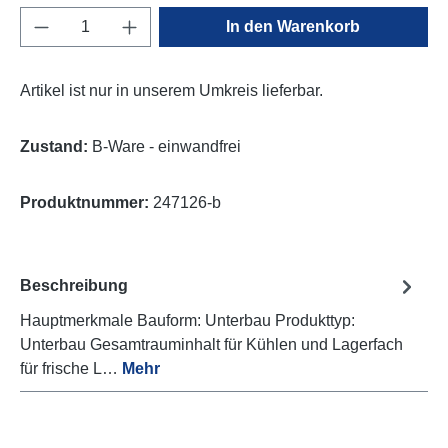
Produkt Anzahl: Gib den gewünschten Wert e
In den Warenkorb
Artikel ist nur in unserem Umkreis lieferbar.
Zustand:
B-Ware - einwandfrei
Produktnummer:
247126-b
Beschreibung
Hauptmerkmale Bauform: Unterbau Produkttyp:
Unterbau Gesamtrauminhalt für Kühlen und Lagerfach
für frische L…
Mehr