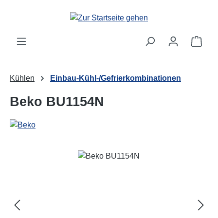
Zum Hauptinhalt springen
Ware
Kühlen
Einbau-Kühl-/Gefrierkombinationen
Beko BU1154N
Bildergalerie überspringen