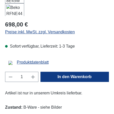
Regulärer Preis:
698,00 €
Preise inkl. MwSt. zzgl. Versandkosten
Sofort verfügbar, Lieferzeit: 1-3 Tage
Produktdatenblatt
Produkt Anzahl: Gib den gewünschten Wert e
In den Warenkorb
Artikel ist nur in unserem Umkreis lieferbar.
Zustand:
B-Ware - siehe Bilder