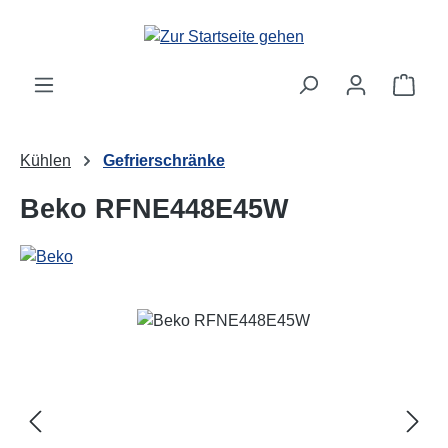
Zum Hauptinhalt springen
Ware
Kühlen
Gefrierschränke
Beko RFNE448E45W
Bildergalerie überspringen